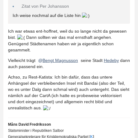
Zitat von Per Johansson
Ich weise nochmal auf die Liste hin
Ich war etwas ent-hoffnet, weil du so lange nicht da gewesen
bist.
Dann sollten wir das mal ernsthaft angehen.
Genügend Städtenamen haben wir ja eigentlich schon
gesammelt.
Vielleicht trägt
Bengt Magnusson
seine Stadt
Hedeby
dann
auch passend ein.
Achso, zu Rest-Katista: Ich bin dafür, dass das untere
Anhängsel der verbleibenden Insel mit Bandai (also der Teil,
wo es unter Dalg dann schmal wird) auch untergeht. Das sieht
nämlich auf der CartA (ich hatte es probeweise vektorisiert
und dort eingezeichnet) und allgemein recht blöd und
unrealistisch aus.
Måns David Fredriksson
Statsminister i Republiken Salbor
Generalsekreterare för Kristdemokratiska Partiet [
K
]