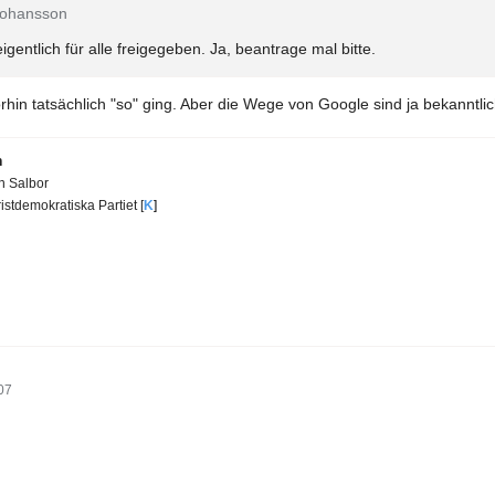
 Johansson
gentlich für alle freigegeben. Ja, beantrage mal bitte.
rhin tatsächlich "so" ging. Aber die Wege von Google sind ja bekanntli
n
en Salbor
istdemokratiska Partiet [
K
]
07