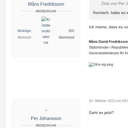
Zitat von Per
Måns Fredriksson
MEDBORGAR
Komisch, habe es ei
Ich meine, dass es vo
Beiträge
355
Wohnort
Stormvind
Måns David Fredriksso
Statsminister i Republik
Generalsekreterare för Kr
24. Oktober 2023 um 09:
Geht es jetzt?
Per Johansson
MEDBORGAR