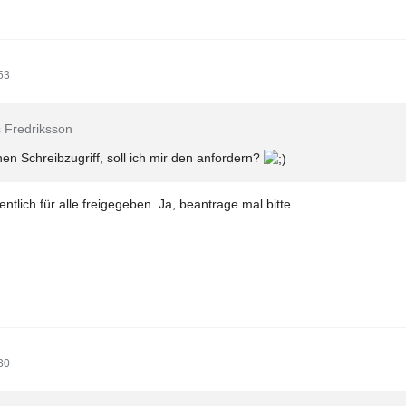
53
s Fredriksson
nen Schreibzugriff, soll ich mir den anfordern?
ntlich für alle freigegeben. Ja, beantrage mal bitte.
30