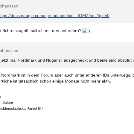
 Johansson
ttps://docs.google.com/spreadsheets/d…fGEM/edit#gid=0
n Schreibzugriff, soll ich mir den anfordern?
 Johansson
 jetzt mal Nordmark und Nugensil ausgecheckt und beide sind absolut in
 Nordmark ist in dem Forum aber auch unter anderen IDs unterwegs, d
tliche ist tatsächlich schon einige Monate nicht mehr aktiv.
n
en Salbor
istdemokratiska Partiet [
K
]