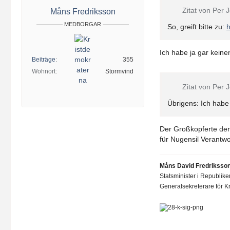
Zitat von Per
Måns Fredriksson
MEDBORGAR
So, greift bitte zu:
h
Ich habe ja gar keine
Beiträge
355
Wohnort
Stormvind
Zitat von Per
Übrigens: Ich habe
Der Großkopferte der
für Nugensil Verantwor
Måns David Fredriksso
Statsminister i Republik
Generalsekreterare för Kr