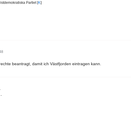
istdemokratiska Partiet [
K
]
48
echte beantragt, damit ich Västfjorden eintragen kann.
-
 -