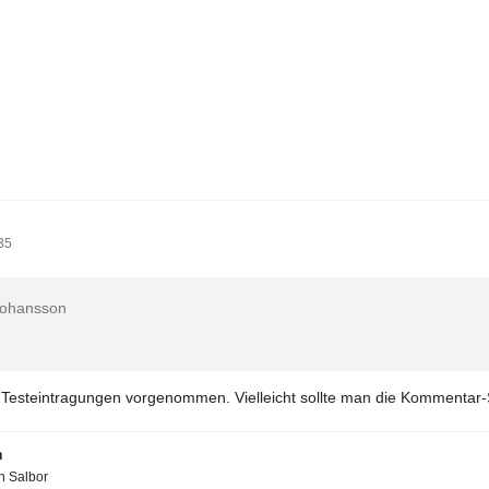
35
 Johansson
r Testeintragungen vorgenommen. Vielleicht sollte man die Kommentar-
n
en Salbor