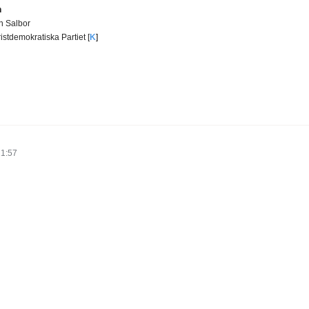
n
en Salbor
istdemokratiska Partiet [
K
]
21:57