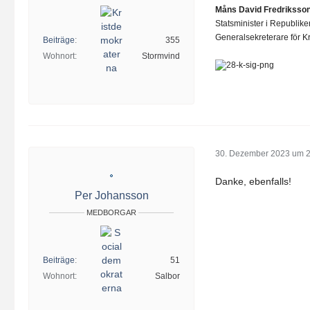
Måns David Fredriksso
Statsminister i Republik
Generalsekreterare för Kr
Beiträge
355
Wohnort
Stormvind
30. Dezember 2023 um 
Danke, ebenfalls!
Per Johansson
MEDBORGAR
Beiträge
51
Wohnort
Salbor