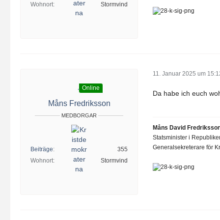
Wohnort
Stormvind
11. Januar 2025 um 15:1
Online
Da habe ich euch wo
Måns Fredriksson
MEDBORGAR
Måns David Fredriksso
Statsminister i Republik
Generalsekreterare för Kr
Beiträge
355
Wohnort
Stormvind