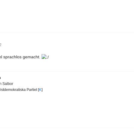
2
hl sprachlos gemacht.
n
en Salbor
istdemokratiska Partiet [
K
]