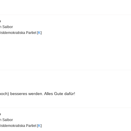
n
en Salbor
istdemokratiska Partiet [
K
]
(noch) besseres werden. Alles Gute dafür!
n
en Salbor
istdemokratiska Partiet [
K
]