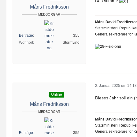
Das stimmt!
Måns Fredriksson
MEDBORGAR
Måns David Fredriksso
Statsminister i Republik
Generalsekreterare för Kr
Beiträge
355
Wohnort
Stormvind
2. Januar 2025 um 14:13
Online
Dieses Jahr soll ein 
Måns Fredriksson
MEDBORGAR
Måns David Fredriksso
Statsminister i Republik
Generalsekreterare för Kr
Beiträge
355