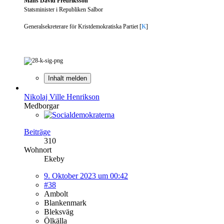
Måns David Fredriksson
Statsminister i Republiken Salbor
Generalsekreterare för Kristdemokratiska Partiet [
K
]
Inhalt melden
Nikolaj Ville Henrikson
Medborgar
Beiträge
310
Wohnort
Ekeby
9. Oktober 2023 um 00:42
#38
Ambolt
Blankenmark
Bleksväg
Ölkälla