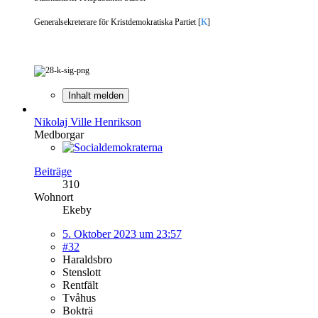
Generalsekreterare för Kristdemokratiska Partiet [
K
]
Inhalt melden
Nikolaj Ville Henrikson
Medborgar
Beiträge
310
Wohnort
Ekeby
5. Oktober 2023 um 23:57
#32
Haraldsbro
Stenslott
Rentfält
Tvåhus
Bokträ