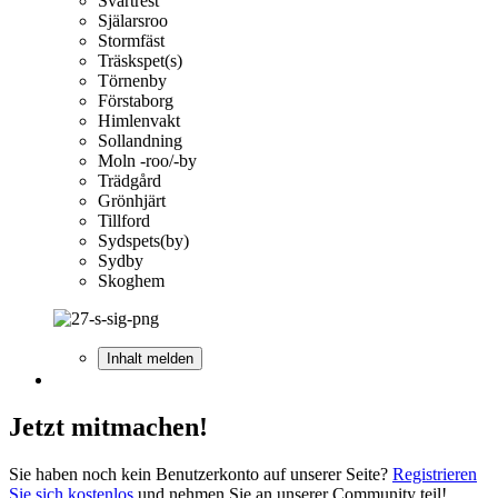
Svartrest
Själarsroo
Stormfäst
Träskspet(s)
Törnenby
Förstaborg
Himlenvakt
Sollandning
Moln -roo/-by
Trädgård
Grönhjärt
Tillford
Sydspets(by)
Sydby
Skoghem
Inhalt melden
Jetzt mitmachen!
Sie haben noch kein Benutzerkonto auf unserer Seite?
Registrieren
Sie sich kostenlos
und nehmen Sie an unserer Community teil!