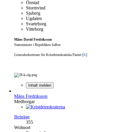
Önstad
Stormvind
Sjuberg
Ugdalen
Svarteborg
Vitteborg
Måns David Fredriksson
Statsminister i Republiken Salbor
Generalsekreterare för Kristdemokratiska Partiet [
K
]
Inhalt melden
Måns Fredriksson
Medborgar
Beiträge
355
Wohnort