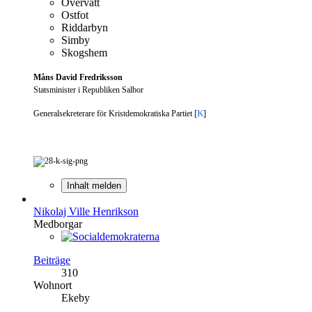
Övervått
Ostfot
Riddarbyn
Simby
Skogshem
Måns David Fredriksson
Statsminister i Republiken Salbor
Generalsekreterare för Kristdemokratiska Partiet [
K
]
Inhalt melden
Nikolaj Ville Henrikson
Medborgar
Beiträge
310
Wohnort
Ekeby