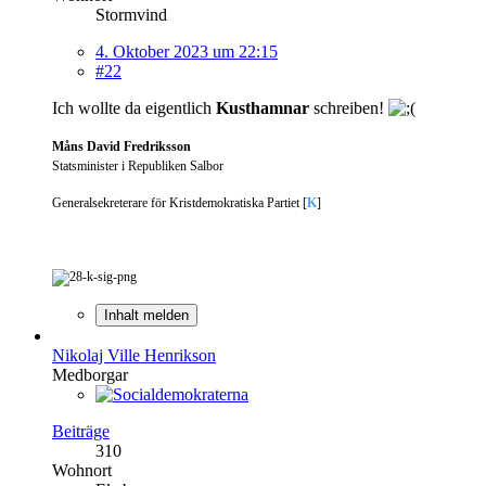
Stormvind
4. Oktober 2023 um 22:15
#22
Ich wollte da eigentlich
Kusthamnar
schreiben!
Måns David Fredriksson
Statsminister i Republiken Salbor
Generalsekreterare för Kristdemokratiska Partiet [
K
]
Inhalt melden
Nikolaj Ville Henrikson
Medborgar
Beiträge
310
Wohnort