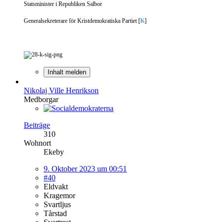
Statsminister i Republiken Salbor
Generalsekreterare för Kristdemokratiska Partiet [
K
]
Inhalt melden
Nikolaj Ville Henrikson
Medborgar
Beiträge
310
Wohnort
Ekeby
9. Oktober 2023 um 00:51
#40
Eldvakt
Kragemor
Svartljus
Tårstad