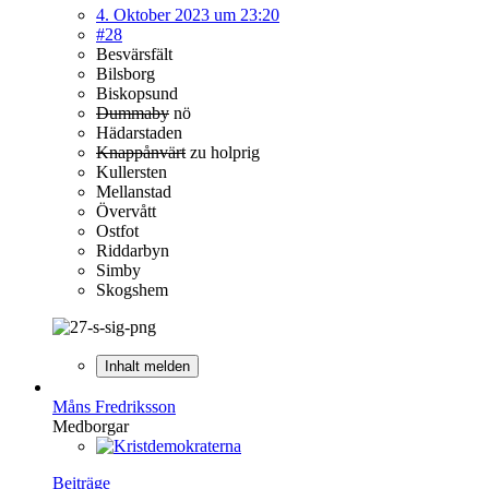
4. Oktober 2023 um 23:20
#28
Besvärsfält
Bilsborg
Biskopsund
Dummaby
nö
Hädarstaden
Knappånvärt
zu holprig
Kullersten
Mellanstad
Övervått
Ostfot
Riddarbyn
Simby
Skogshem
Inhalt melden
Måns Fredriksson
Medborgar
Beiträge