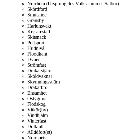
Norrhem (Ursprung des Volksstammes Salbor)
Skördford
Smutshoe
Gränsby
Harlunsvakt
Kejsarestad
Skitsnack
Pellsport
Hudnivå
Floodkant
Dyner
Strömfast
Drakarstjärn
Sköldvaknar
Skymningsstjärn
Drakarbro
Ensamhet
Oslygmor
Flodskog
Vitkör(by)
Vindhjälm
Vinterfast
Dolkfall
Alltidfort(et)
Norrspets