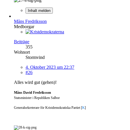
Inhalt melden
Måns Fredriksson
Medborgar
Beiträge
355
Wohnort
Stormvind
4. Oktober 2023 um 22:37
#26
Alles wird gut (gehen)!
Måns David Fredriksson
Statsminister i Republiken Salbor
Generalsekreterare för Kristdemokratiska Partiet [
K
]