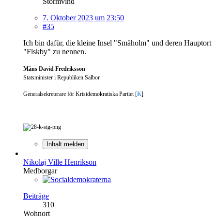
Stormvind
7. Oktober 2023 um 23:50
#35
Ich bin dafür, die kleine Insel "Småholm" und deren Hauptort
"Fiskby" zu nennen.
Måns David Fredriksson
Statsminister i Republiken Salbor
Generalsekreterare för Kristdemokratiska Partiet [
K
]
Inhalt melden
Nikolaj Ville Henrikson
Medborgar
Beiträge
310
Wohnort