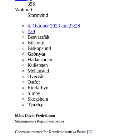
355
Wohnort
Stormvind
4. Oktober 2023 um 23:26
#29
Besvärsfält
Bilsborg
Biskopsund
Grönyta
Hädarstaden
Kullersten
Mellanstad
Övervått
Ostfot
Riddarbyn
Simby
Skogshem
Tjurby
Måns David Fredriksson
Statsminister i Republiken Salbor
Generalsekreterare för Kristdemokratiska Partiet [
K
]