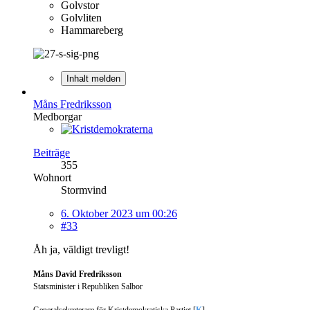
Golvstor
Golvliten
Hammareberg
Inhalt melden
Måns Fredriksson
Medborgar
Beiträge
355
Wohnort
Stormvind
6. Oktober 2023 um 00:26
#33
Åh ja, väldigt trevligt!
Måns David Fredriksson
Statsminister i Republiken Salbor
Generalsekreterare för Kristdemokratiska Partiet [
K
]