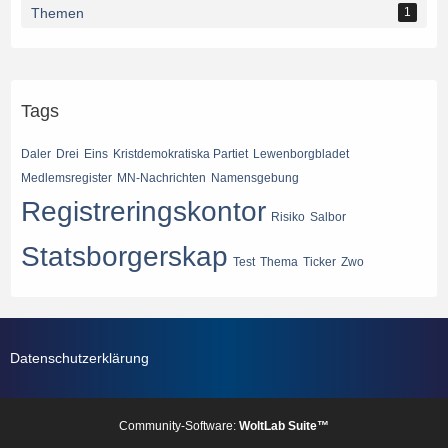
Themen
1
Tags
Daler
Drei
Eins
Kristdemokratiska Partiet
Lewenborgbladet
Medlemsregister
MN-Nachrichten
Namensgebung
Registreringskontor
Risiko
Salbor
Statsborgerskap
Test
Thema
Ticker
Zwo
Datenschutzerklärung
Community-Software:
WoltLab Suite™