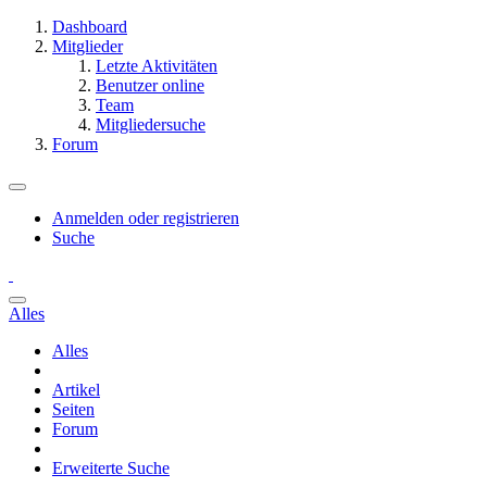
Dashboard
Mitglieder
Letzte Aktivitäten
Benutzer online
Team
Mitgliedersuche
Forum
Anmelden oder registrieren
Suche
Alles
Alles
Artikel
Seiten
Forum
Erweiterte Suche