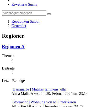
Erweiterte Suche
Republiken Salbor
Generelet
Regioner
Regionen A
Themen
4
Beiträge
9
Letzte Beiträge
[Hammarby] Matillas familjens villa
Alma Malin Åkeström
29. Februar 2024 um 23:14
[Stormvind] Wohnung von M. Fredriksson
Måns Fredriksson
3. Dezember 2023 um 23:26