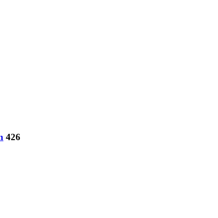
n
426