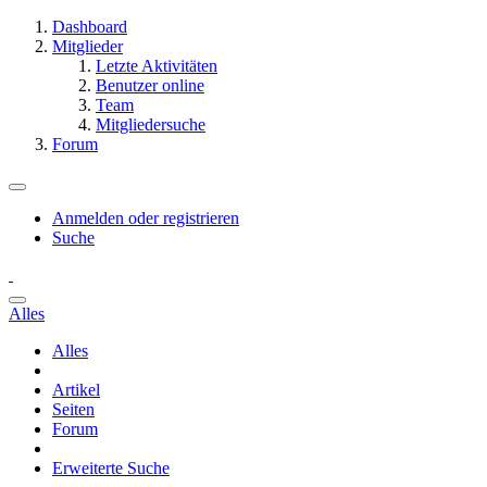
Dashboard
Mitglieder
Letzte Aktivitäten
Benutzer online
Team
Mitgliedersuche
Forum
Anmelden oder registrieren
Suche
Alles
Alles
Artikel
Seiten
Forum
Erweiterte Suche