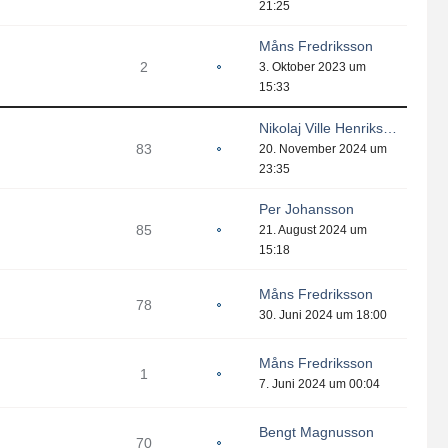
21:25
Måns Fredriksson
2
3. Oktober 2023 um
15:33
Nikolaj Ville Henrikson
83
20. November 2024 um
23:35
Per Johansson
85
21. August 2024 um
15:18
Måns Fredriksson
78
30. Juni 2024 um 18:00
Måns Fredriksson
1
7. Juni 2024 um 00:04
Bengt Magnusson
70